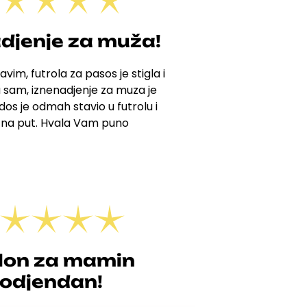
djenje za muža!
avim, futrola za pasos je stigla i
 sam, iznenadjenje za muza je
os je odmah stavio u futrolu i
 na put. Hvala Vam puno
lon za mamin
rodjendan!