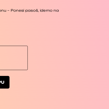
zonu – Ponesi pasoš, idemo na
PU