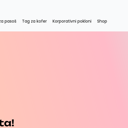
za pasoš
Tag za kofer
Korporativni pokloni
Shop
ta!