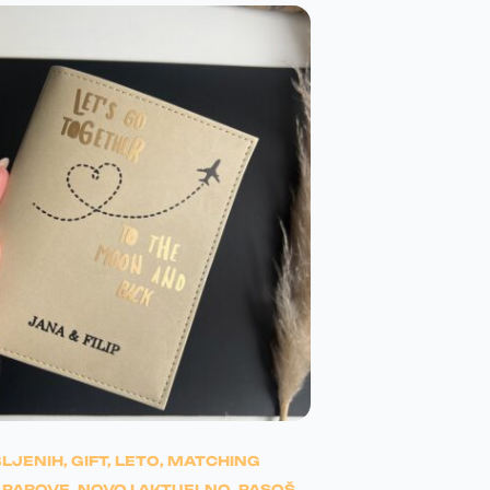
ševljenje do
kosmosa!
aket preuzet i kao
njen,odusevljenje do kosmosa
 jos lepsa nego na slikama!!!Svi
 sto se tice daljih porudZbina TO
NTINUED…
Veliki pozdrav!
BLJENIH
,
GIFT
,
LETO
,
MATCHING
 PAROVE
,
NOVO I AKTUELNO
,
PASOŠ
,