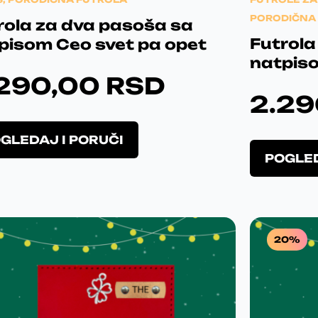
PORODIČNA
rola za dva pasoša sa
Futrola
pisom Ceo svet pa opet
natpiso
.290,00
RSD
2.2
Poklon
O
GLEDAJ I PORUČI
Ja sam odus
v
svemu. 
POGLED
a
me
obradova
j
p
r
o
20%
i
z
v
o