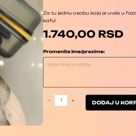
Za tu jednu osobu koja je uvek u fa
kafu!
1.740,00
RSD
Za
Promenite ime/prezime:
putnicu
života!
količina
-
+
DODAJ U KOR