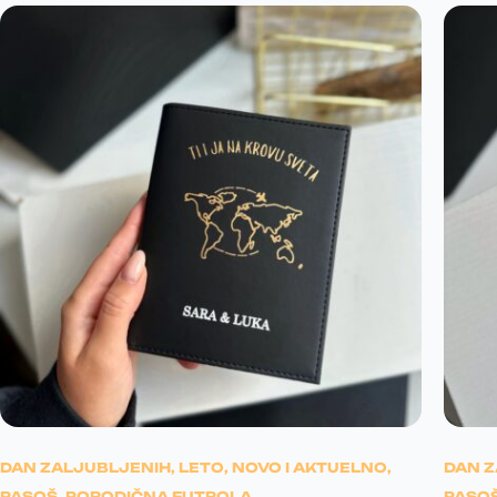
DAN ZALJUBLJENIH
,
LETO
,
NOVO I AKTUELNO
,
DAN 
PASOŠ
,
PORODIČNA FUTROLA
PASO