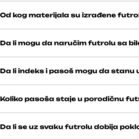
Od kog materijala su izrađene futro
Da li mogu da naručim futrolu sa bi
Da li indeks i pasoš mogu da stanu u
Koliko pasoša staje u porodičnu fut
Da li se uz svaku futrolu dobija pokl