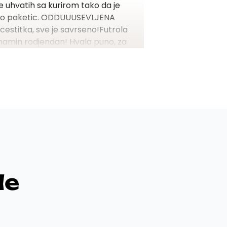
e uhvatih sa kurirom tako da je
o paketic.
ODDUUUSEVLJENA
, cestitka, sve je savrseno!
Futrola
mamin rodjendan! Hvala puno, za
vaku ste preporuku
de