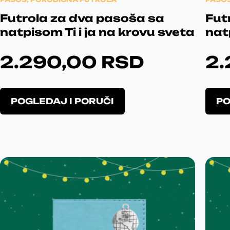
Futrola za dva pasoša sa
Fut
natpisom Ti i ja na krovu sveta
nat
2.290,00
RSD
2
O
POGLEDAJ I PORUČI
PO
v
a
j
p
r
o
i
z
v
o