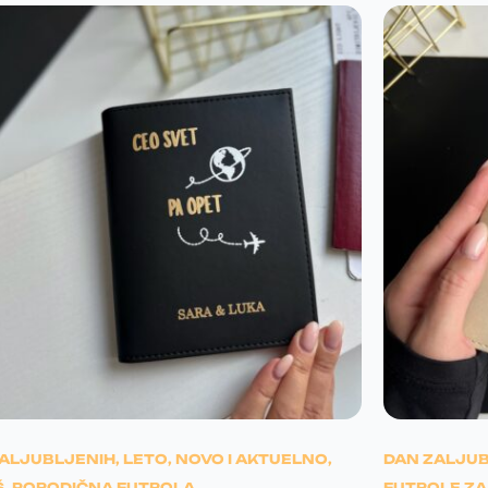
Odu
P
takav
poklo
Futrola uzivo
prezadovolini,a
BE CO
ZALJUBLJENIH
,
LETO
,
NOVO I AKTUELNO
,
DAN ZALJU
Š
,
PORODIČNA FUTROLA
FUTROLE ZA