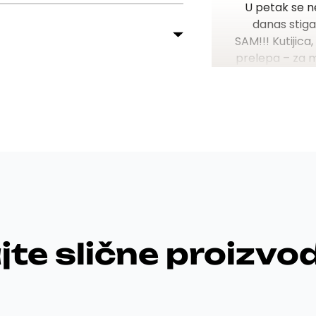
U petak se n
danas stiga
SAM!!!
Kutijica
prelepa – za 
s
jte slične proizvo