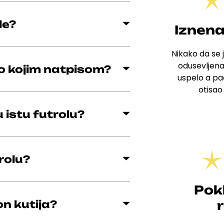
le?
Iznena
Nikako da se j
odusevljena
lo kojim natpisom?
uspelo a pad
otisao
 istu futrolu?
rolu?
Pok
on kutija?