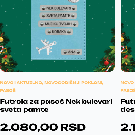
d
i
m
a
v
i
š
e
v
a
NOVO I AKTUELNO
,
NOVOGODIŠNJI POKLONI
,
NOVO 
r
PASOŠ
PASO
i
j
Futrola za pasoš Nek bulevari
Fut
a
sveta pamte
des
n
t
2.080,00
RSD
2.
i