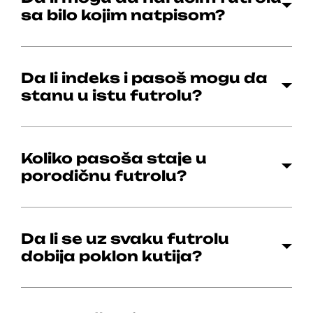
sa bilo kojim natpisom?
Da li indeks i pasoš mogu da
stanu u istu futrolu?
Koliko pasoša staje u
porodičnu futrolu?
Da li se uz svaku futrolu
dobija poklon kutija?