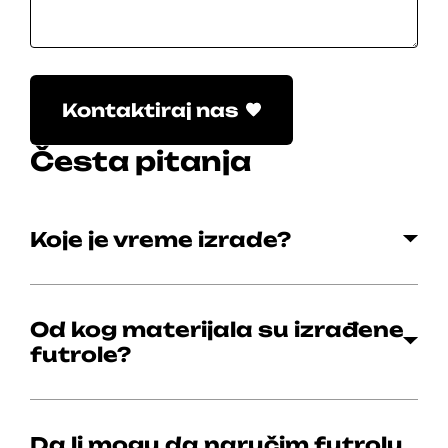
Please leave this field empty.
Kontaktiraj nas
Česta pitanja
Koje je vreme izrade?
Od kog materijala su izrađene
futrole?
Da li mogu da naručim futrolu