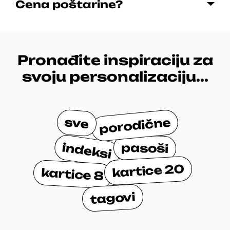
Cena poštarine?
Pronađite inspiraciju za
svoju personalizaciju...
sve
porodične
indeksi
pasoši
kartice 20
kartice 8
tagovi