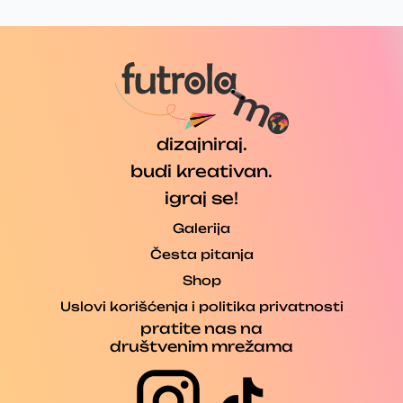
dizajniraj.
budi kreativan.
igraj se!
Galerija
Česta pitanja
Shop
Uslovi korišćenja i politika privatnosti
pratite nas na
društvenim mrežama