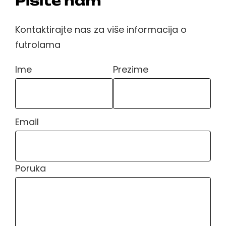
Pišite nam
Kontaktirajte nas za više informacija o
futrolama
Ime
Prezime
Please leave this field empty.
Email
Please leave this field empty.
Poruka