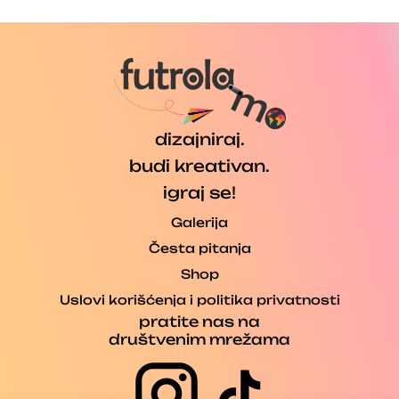
dizajniraj.
budi kreativan.
igraj se!
Galerija
Česta pitanja
Shop
Uslovi korišćenja i politika privatnosti
pratite nas na
društvenim mrežama