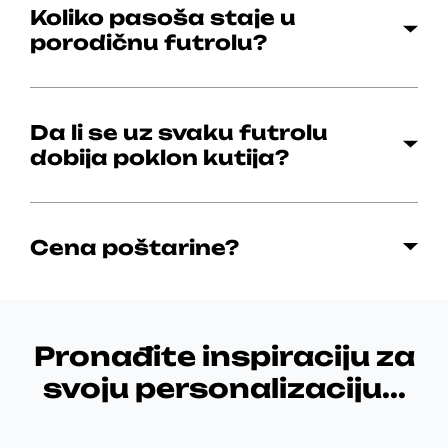
r
r
Koliko pasoša staje u
o
o
porodičnu futrolu?
i
i
z
z
v
v
Da li se uz svaku futrolu
o
o
d
d
dobija poklon kutija?
a
a
.
.
Cena poštarine?
Pronađite inspiraciju za
svoju personalizaciju...