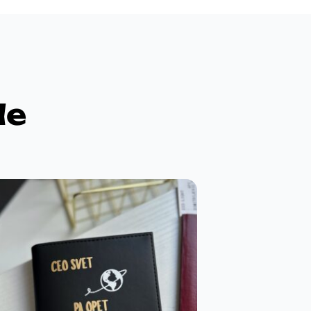
de
ševljenje do
kosmosa!
aket preuzet i kao
njen,odusevljenje do kosmosa
 jos lepsa nego na slikama!!!Svi
 sto se tice daljih porudZbina TO