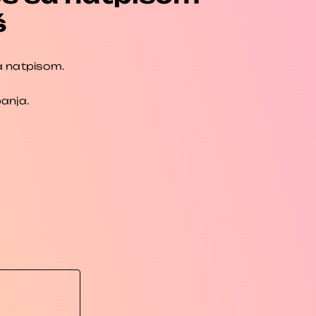
š
a natpisom.
anja.
LNA
RSD.