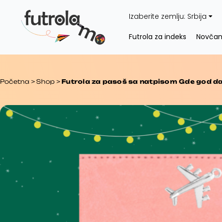
Pređi
Izaberite zemlju:
Srbija
na
sadržaj
Futrola za indeks
Novčan
Početna
>
Shop
>
Futrola za pasoš sa natpisom Gde god da