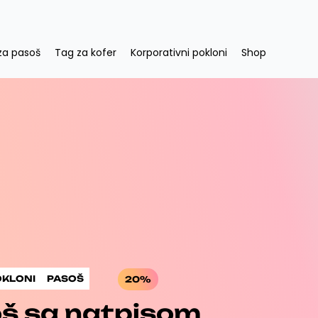
za pasoš
Tag za kofer
Korporativni pokloni
Shop
OKLONI
PASOŠ
20%
oš sa natpisom