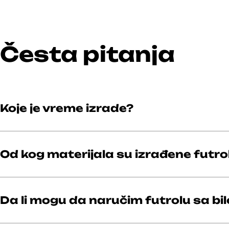
Česta pitanja
Koje je vreme izrade?
Od kog materijala su izrađene futro
Da li mogu da naručim futrolu sa bi