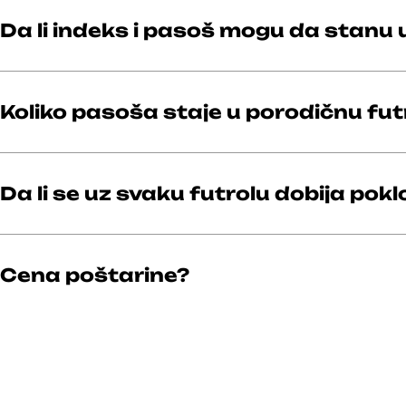
Da li indeks i pasoš mogu da stanu u
Koliko pasoša staje u porodičnu fut
Da li se uz svaku futrolu dobija pokl
Cena poštarine?