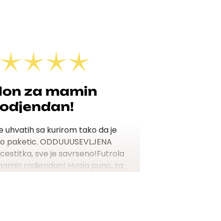
lon za mamin
rodjendan!
e uhvatih sa kurirom tako da je
o paketic.
ODDUUUSEVLJENA
, cestitka, sve je savrseno!
Futrola
mamin rodjendan! Hvala puno, za
vaku ste preporuku