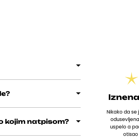
le?
Iznena
Nikako da se j
odusevljena
lo kojim natpisom?
uspelo a pad
otisao