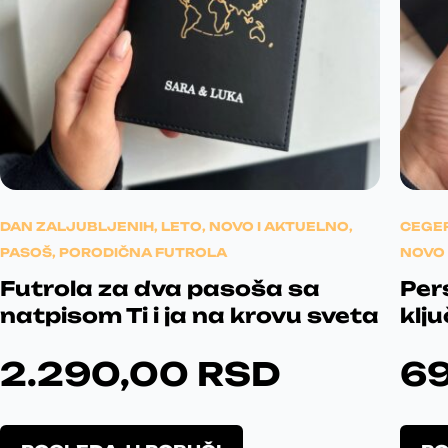
DAN ZALJUBLJENIH
,
LETO
,
NOVO I AKTUELNO
,
CEGER
PASOŠ
,
PORODIČNA FUTROLA
NOVO 
Futrola za dva pasoša sa
Per
natpisom Ti i ja na krovu sveta
klj
2.290,00
RSD
6
O