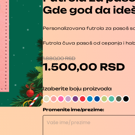
Gde god da ide
Personalizovana futrola za pasoš s
Futrola čuva pasoš od cepanja i hab
TRENUTNA
ORIGINA
CENA
CENA
1.880,00
RSD
JE:
JE
1.500,00
RSD
1.500,00 RSD.
BILA:
1.880,00 
Futrola
Izaberite boju proizvoda
za
pasoš
sa
Promenite ime/prezime:
natpisom
Gde
god