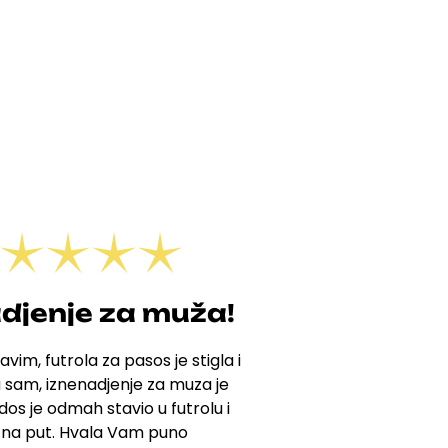
djenje za muža!
avim, futrola za pasos je stigla i
 sam, iznenadjenje za muza je
os je odmah stavio u futrolu i
 na put. Hvala Vam puno