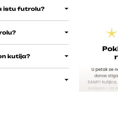
 istu futrolu?
rolu?
Pok
on kutija?
U petak se n
danas stiga
SAM!!!
Kutijica
prelepa – za 
s