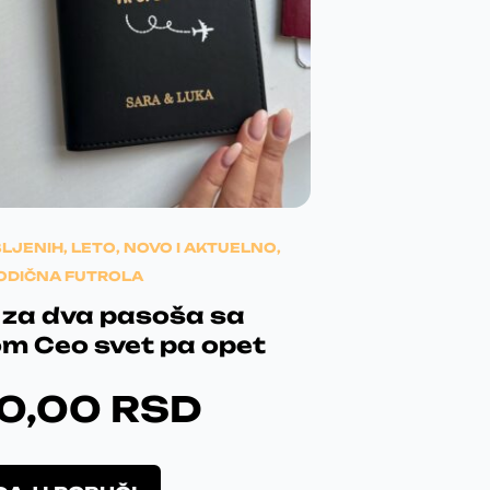
NTINUED…
Veliki pozdrav!
BLJENIH
,
LETO
,
NOVO I AKTUELNO
,
ODIČNA FUTROLA
 za dva pasoša sa
m Ceo svet pa opet
90,00
RSD
 koji ulepša dan!
O