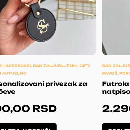
BE CO
I I AKSESOARI
,
DAN ZALJUBLJENIH
,
GIFT
,
DAN ZALJU
I AKTUELNO
PASOŠ
,
POR
sonalizovani privezak za
Futrola
učeve
natpiso
90,00
RSD
2.2
Poklon
O