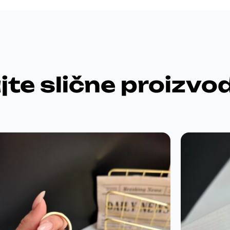
jte slične proizvo
Odu
P
takav
poklo
Futrola uzivo
prezadovolini,a