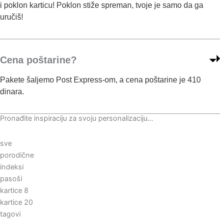
v
i poklon karticu! Poklon stiže spreman, tvoje je samo da ga
o
uručiš!
d
a
.
Cena poštarine?
Pakete šaljemo Post Express-om, a cena poštarine je 410
dinara.
Pronađite inspiraciju za svoju personalizaciju...
sve
porodične
indeksi
pasoši
kartice 8
kartice 20
tagovi