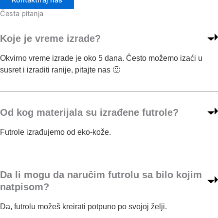
O
Česta pitanja
p
c
Koje je vreme izrade?
i
j
Okvirno vreme izrade je oko 5 dana. Često možemo izaći u
e
susret i izraditi ranije, pitajte nas 🙂
m
o
g
Od kog materijala su izrađene futrole?
u
b
Futrole izrađujemo od eko-kože.
i
t
i
i
Da li mogu da naručim futrolu sa bilo kojim
z
natpisom?
a
Da, futrolu možeš kreirati potpuno po svojoj želji.
b