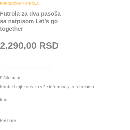
PORODIČNA FUTROLA
Futrola za dva pasoša
sa natpisom Let’s go
together
2.290,00
RSD
O
POGLEDAJ I PORUČI
v
a
Pišite nam
j
Kontaktirajte nas za više informacija o futrolama
p
r
Please leave this field empty.
Ime
o
i
z
Prezime
v