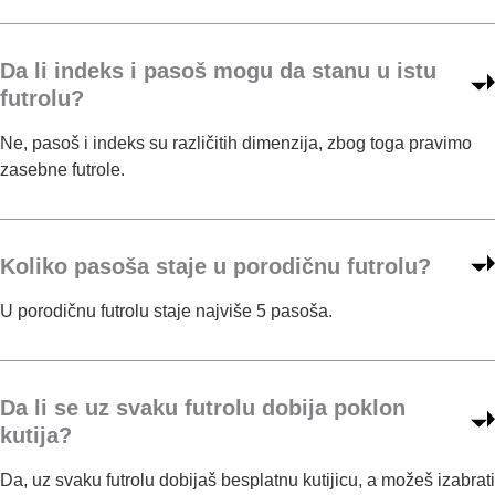
r
a
n
Da li indeks i pasoš mogu da stanu u istu
e
futrolu?
n
a
Ne, pasoš i indeks su različitih dimenzija, zbog toga pravimo
s
zasebne futrole.
t
r
a
Koliko pasoša staje u porodičnu futrolu?
n
i
U porodičnu futrolu staje najviše 5 pasoša.
c
i
p
r
Da li se uz svaku futrolu dobija poklon
o
kutija?
i
z
Da, uz svaku futrolu dobijaš besplatnu kutijicu, a možeš izabrati