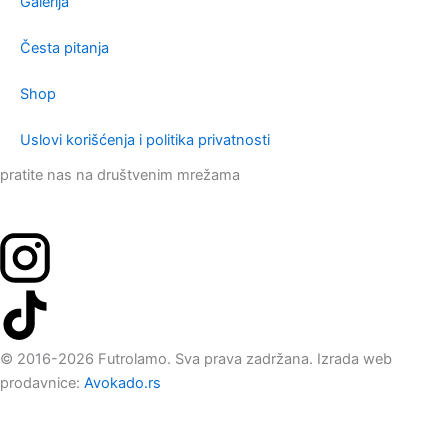
Galerija
Česta pitanja
Shop
Uslovi korišćenja i politika privatnosti
pratite nas na društvenim mrežama
© 2016-2026 Futrolamo. Sva prava zadržana. Izrada web
prodavnice:
Avokado.rs
Koristimo kolačiće kako bi pružili optimalno korisničko iskustvo
prema
Uslovima korišćenja
.