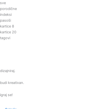
sve
porodične
indeksi
pasoši
kartice 8
kartice 20
tagovi
dizajniraj.
budi kreativan.
igraj se!