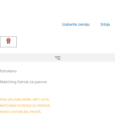
Pređi
na
sadržaj
Izaberite zemlju:
Srbija
0
Cart
futrolamo
Matching futrole za parove
DAN ZALJUBLJENIH
,
GIFT
,
LETO
,
MATCHING FUTROLE ZA PAROVE
,
NOVO I AKTUELNO
,
PASOŠ
,