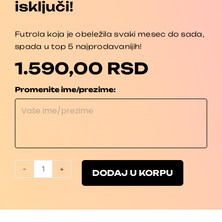
isključi!
Futrola koja je obeležila svaki mesec do sada,
spada u top 5 najprodavanijih!
1.590,00
RSD
Za
Promenite ime/prezime:
onog
koji
zna
da
se
isključi!
-
+
količina
DODAJ U KORPU