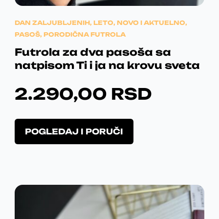
DAN ZALJUBLJENIH
,
LETO
,
NOVO I AKTUELNO
,
PASOŠ
,
PORODIČNA FUTROLA
Futrola za dva pasoša sa
natpisom Ti i ja na krovu sveta
2.290,00
RSD
O
POGLEDAJ I PORUČI
v
a
j
p
r
o
i
z