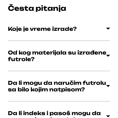
Česta pitanja
Koje je vreme izrade?
Od kog materijala su izrađene
futrole?
Da li mogu da naručim futrolu
sa bilo kojim natpisom?
Da li indeks i pasoš mogu da