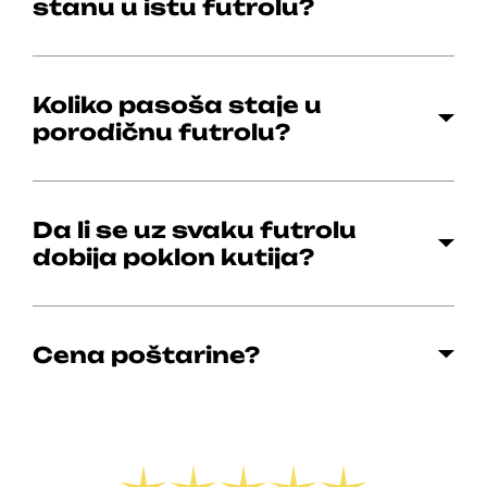
stanu u istu futrolu?
Koliko pasoša staje u
porodičnu futrolu?
Da li se uz svaku futrolu
dobija poklon kutija?
Cena poštarine?