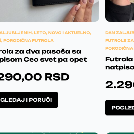
ZALJUBLJENIH
,
LETO
,
NOVO I AKTUELNO
,
DAN ZALJU
Š
,
PORODIČNA FUTROLA
FUTROLE ZA
PORODIČNA
rola za dva pasoša sa
Futrola
pisom Ceo svet pa opet
natpiso
.290,00
RSD
2.2
Poklon
O
GLEDAJ I PORUČI
Ja sam odus
v
svemu. 
POGLED
a
me
obradova
j
p