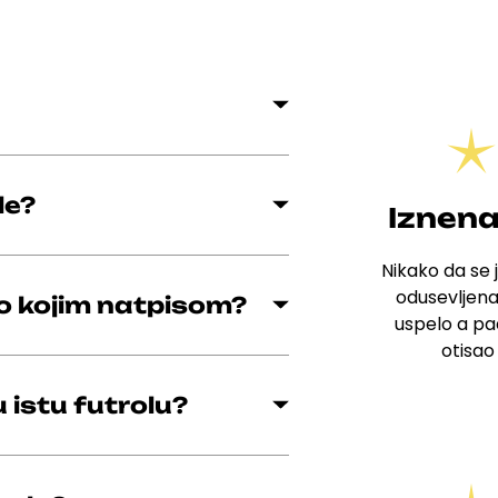
le?
Iznena
Nikako da se j
odusevljena
lo kojim natpisom?
uspelo a pad
otisao
 istu futrolu?