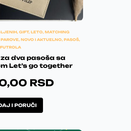
BLJENIH
,
GIFT
,
LETO
,
MATCHING
 PAROVE
,
NOVO I AKTUELNO
,
PASOŠ
,
 FUTROLA
 za dva pasoša sa
m Let’s go together
90,00
RSD
 koji ulepša dan!
evljena kvalitetom, dizajnom i
O
Svaka preporuka!
Jako ste
AJ I PORUČI
v
li i ulepsali ovaj tmuran dan.
a
j