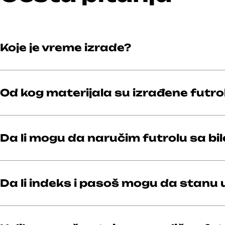
Koje je vreme izrade?
Od kog materijala su izrađene futro
Da li mogu da naručim futrolu sa bi
Da li indeks i pasoš mogu da stanu u