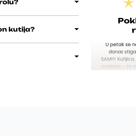
rolu?
Pok
on kutija?
U petak se n
danas stiga
SAM!!!
Kutijica
prelepa – za 
s