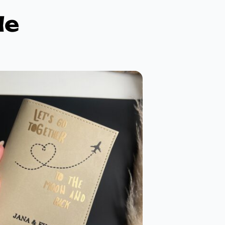
de
ševljenje do
kosmosa!
aket preuzet i kao
njen,odusevljenje do kosmosa
 jos lepsa nego na slikama!!!Svi
 sto se tice daljih porudZbina TO
NTINUED…
Veliki pozdrav!