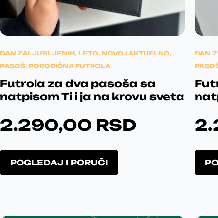
DAN ZALJUBLJENIH
,
LETO
,
NOVO I AKTUELNO
,
DAN 
PASOŠ
,
PORODIČNA FUTROLA
PASO
Futrola za dva pasoša sa
Fut
natpisom Ti i ja na krovu sveta
nat
2.290,00
RSD
2
O
POGLEDAJ I PORUČI
PO
v
a
j
p