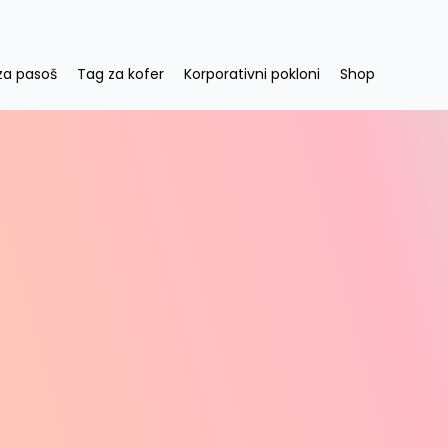
za pasoš
Tag za kofer
Korporativni pokloni
Shop