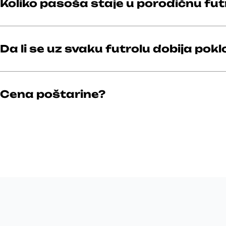
Koliko pasoša staje u porodičnu fut
Da li se uz svaku futrolu dobija pokl
Cena poštarine?