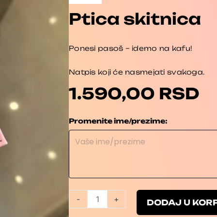
Ptica skitnica
Ponesi pasoš – idemo na kafu!
Natpis koji će nasmejati svakoga.
1.590,00
RSD
Ptica
Promenite ime/prezime:
skitnica
količina
-
+
DODAJ U KOR