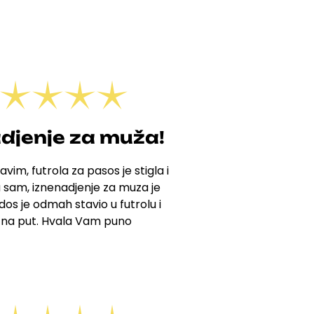
djenje za muža!
avim, futrola za pasos je stigla i
 sam, iznenadjenje za muza je
os je odmah stavio u futrolu i
 na put. Hvala Vam puno