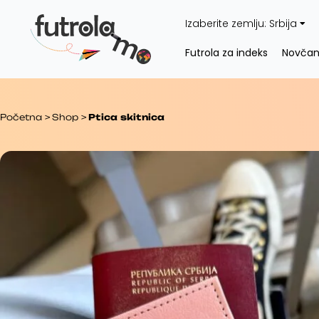
Pređi
Izaberite zemlju:
Srbija
na
sadržaj
Futrola za indeks
Novčan
Početna
>
Shop
>
Ptica skitnica