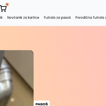
0
Cart
ik
Novčanik za kartice
Futrola za pasoš
Porodična futrola 
PASOŠ