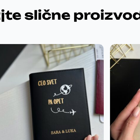
jte slične proizvo
Odu
P
takav
poklo
Futrola uzivo
prezadovolini,a
BE CO