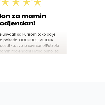
lon za mamin
rodjendan!
e uhvatih sa kurirom tako da je
o paketic.
ODDUUUSEVLJENA
, cestitka, sve je savrseno!
Futrola
mamin rodjendan! Hvala puno, za
vaku ste preporuku