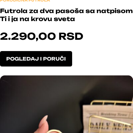
PORODIČNA FUTROLA
Futrola za dva pasoša sa natpisom
Ti i ja na krovu sveta
2.290,00
RSD
O
POGLEDAJ I PORUČI
v
a
j
p
r
o
i
z
v
o
d