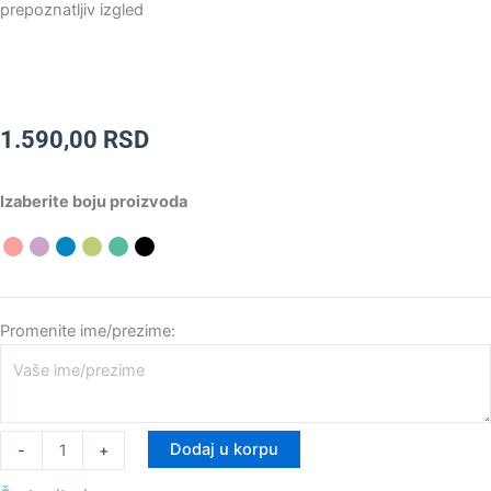
prepoznatljiv izgled
1.590,00
RSD
Pasoš
Izaberite boju proizvoda
Skitara
količina
Promenite ime/prezime:
Dodaj u korpu
-
+