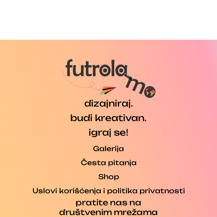
dizajniraj.
budi kreativan.
igraj se!
Galerija
Česta pitanja
Shop
Uslovi korišćenja i politika privatnosti
pratite nas na
društvenim mrežama