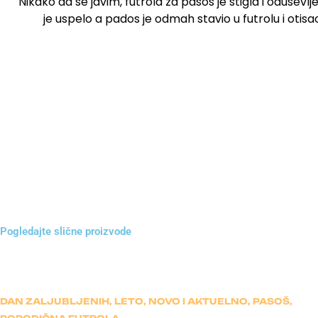
Nikako da se javim, futrola za pasos je stigla i odusev
je uspelo a pados je odmah stavio u futrolu i oti
Pogledajte slične proizvode
DAN ZALJUBLJENIH
,
LETO
,
NOVO I AKTUELNO
,
PASOŠ
,