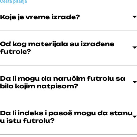
Česta pitanja
Koje je vreme izrade?
Od kog materijala su izrađene
futrole?
Da li mogu da naručim futrolu sa
bilo kojim natpisom?
Da li indeks i pasoš mogu da stanu
u istu futrolu?