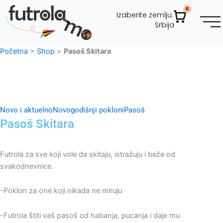
Pređi
0
Cart
Izaberite zemlju:
na
Srbija
sadržaj
Futrol
Novčan
Futrol
Porodična
Tag z
Korpor
Početna
>
Shop
>
Pasoš Skitara
Novo i aktuelno
Novogodišnji pokloni
Pasoš
Pasoš Skitara
Futrola za sve koji vole da skitaju, istražuju i beže od
svakodnevnice.
-Poklon za one koji nikada ne miruju
-Futrola štiti vaš pasoš od habanja, pucanja i daje mu