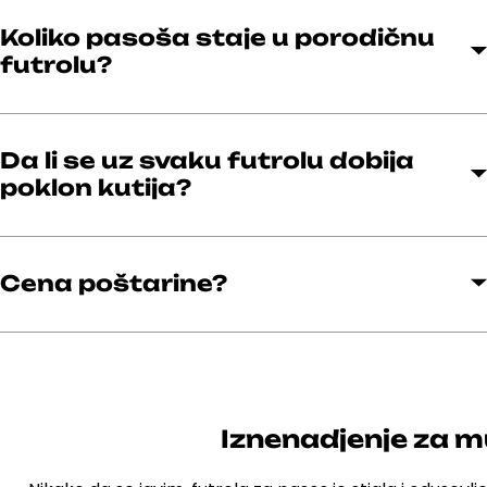
Koliko pasoša staje u porodičnu
futrolu?
Da li se uz svaku futrolu dobija
poklon kutija?
Cena poštarine?
Iznenadjenje za m