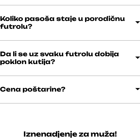
Koliko pasoša staje u porodičnu
futrolu?
Da li se uz svaku futrolu dobija
poklon kutija?
Cena poštarine?
Iznenadjenje za muža!