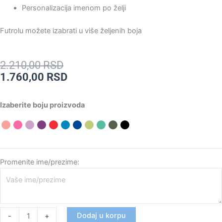
Personalizacija imenom po želji
Futrolu možete izabrati u više željenih boja
Originalna
Trenutna
2.210,00
RSD
cena
cena
1.760,00
RSD
je
je:
bila:
1.760,00 RSD.
Personalizovana
Izaberite boju proizvoda
2.210,00 RSD.
futrola
za
pasoš
-
Skitara
Promenite ime/prezime:
količina
Dodaj u korpu
-
+