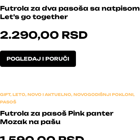
i
Futrola za dva pasoša sa natpisom
z
Let’s go together
v
o
2.290,00
RSD
d
i
m
a
O
POGLEDAJ I PORUČI
v
v
i
a
š
j
e
p
v
r
GIFT
,
LETO
,
NOVO I AKTUELNO
,
NOVOGODIŠNJI POKLONI
,
a
o
PASOŠ
r
i
Futrola za pasoš Pink panter
i
z
Mozak na pašu
j
v
a
o
n
d