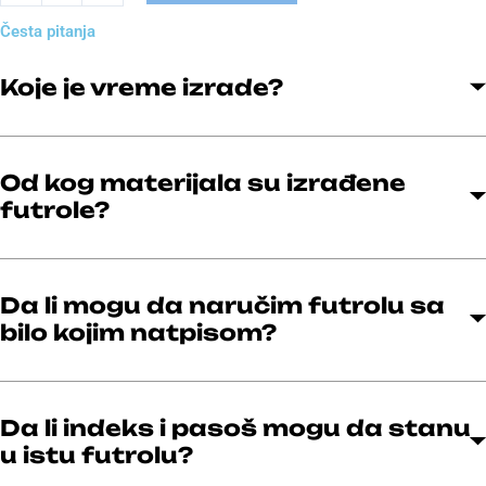
Česta pitanja
Koje je vreme izrade?
Od kog materijala su izrađene
futrole?
Da li mogu da naručim futrolu sa
bilo kojim natpisom?
Da li indeks i pasoš mogu da stanu
u istu futrolu?