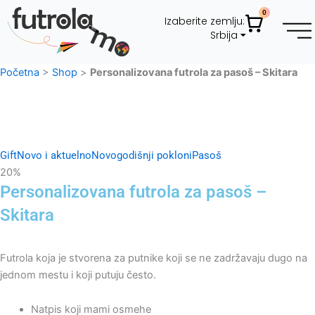
Pređi
0
Cart
Izaberite zemlju:
na
Srbija
sadržaj
Početna
>
Shop
>
Personalizovana futrola za pasoš – Skitara
Gift
Novo i aktuelno
Novogodišnji pokloni
Pasoš
20%
Personalizovana futrola za pasoš –
Skitara
Futrola koja je stvorena za putnike koji se ne zadržavaju dugo na
jednom mestu i koji putuju često.
Natpis koji mami osmehe