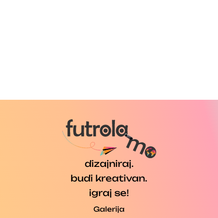
o
d
a
.
dizajniraj.
budi kreativan.
igraj se!
Galerija