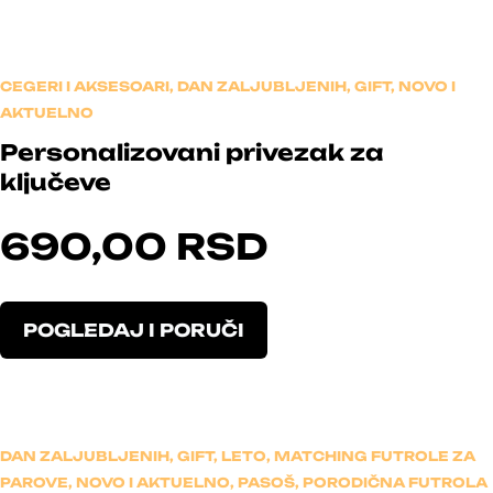
CEGERI I AKSESOARI
,
DAN ZALJUBLJENIH
,
GIFT
,
NOVO I
AKTUELNO
Personalizovani privezak za
ključeve
690,00
RSD
O
POGLEDAJ I PORUČI
v
a
j
p
r
DAN ZALJUBLJENIH
,
GIFT
,
LETO
,
MATCHING FUTROLE ZA
o
PAROVE
,
NOVO I AKTUELNO
,
PASOŠ
,
PORODIČNA FUTROLA