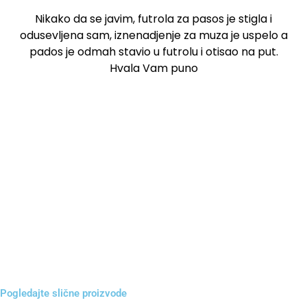
Nikako da se javim, futrola za pasos je stigla i
odusevljena sam, iznenadjenje za muza je uspelo a
pados je odmah stavio u futrolu i otisao na put.
Hvala Vam puno
Pogledajte slične proizvode