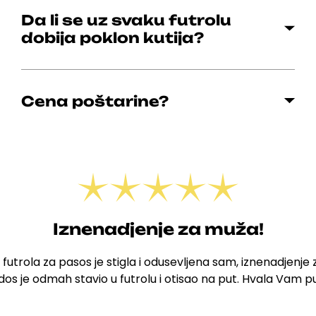
Da li se uz svaku futrolu
dobija poklon kutija?
Cena poštarine?
Iznenadjenje za muža!
 futrola za pasos je stigla i odusevljena sam, iznenadjenje
os je odmah stavio u futrolu i otisao na put. Hvala Vam 