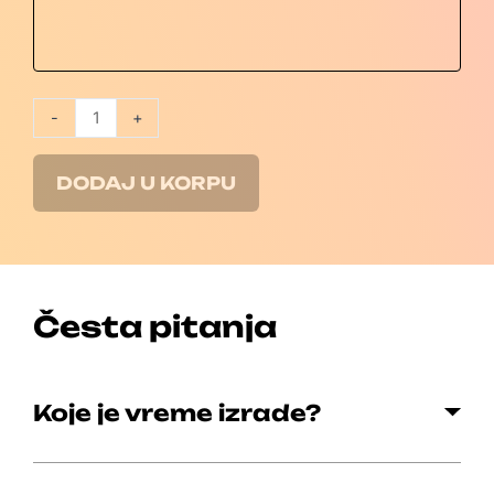
-
+
DODAJ U KORPU
Česta pitanja
Koje je vreme izrade?