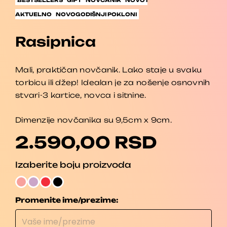
AKTUELNO
NOVOGODIŠNJI POKLONI
Rasipnica
Mali, praktičan novčanik. Lako staje u svaku
torbicu ili džep! Idealan je za nošenje osnovnih
stvari-3 kartice, novca i sitnine.
Dimenzije novčanika su 9,5cm x 9cm.
2.590,00
RSD
Rasipnica
Izaberite boju proizvoda
količina
Promenite ime/prezime: