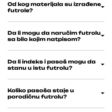
Od kog materijala su izrađene
futrole?
Da li mogu da naručim futrolu
sa bilo kojim natpisom?
Da li indeks i pasoš mogu da
stanu u istu futrolu?
Koliko pasoša staje u
porodičnu futrolu?