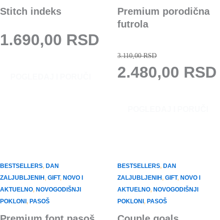
Stitch indeks
Premium porodična
futrola
1.690,00
RSD
O
3.110,00
RSD
R
2.480,00
RSD
O
POGLEDAJ I PORUČI
v
I
a
j
G
POGLEDAJ I PORUČI
p
I
r
j
o
N
i
z
A
BESTSELLERS
,
DAN
BESTSELLERS
,
DAN
v
ZALJUBLJENIH
,
GIFT
,
NOVO I
ZALJUBLJENIH
,
GIFT
,
NOVO I
i
L
o
AKTUELNO
,
NOVOGODIŠNJI
AKTUELNO
,
NOVOGODIŠNJI
d
POKLONI
,
PASOŠ
POKLONI
,
PASOŠ
N
i
Premium font pasoš
Couple goals