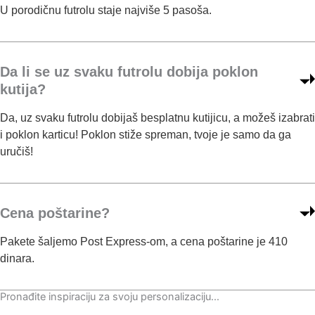
U porodičnu futrolu staje najviše 5 pasoša.
c
i
p
r
Da li se uz svaku futrolu dobija poklon
o
kutija?
i
z
Da, uz svaku futrolu dobijaš besplatnu kutijicu, a možeš izabrati
v
i poklon karticu! Poklon stiže spreman, tvoje je samo da ga
o
uručiš!
d
a
.
Cena poštarine?
Pakete šaljemo Post Express-om, a cena poštarine je 410
dinara.
Pronađite inspiraciju za svoju personalizaciju...