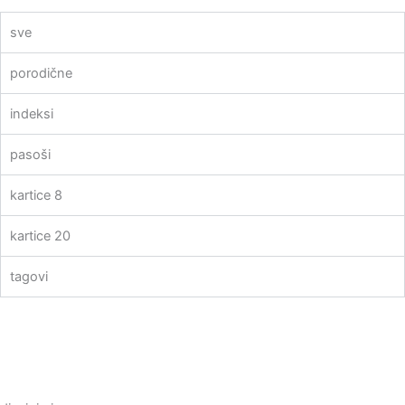
sve
porodične
indeksi
pasoši
kartice 8
kartice 20
tagovi