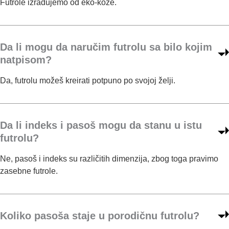
.
.
Futrole izrađujemo od eko-kože.
i
t
t
r
i
i
a
i
Da li mogu da naručim futrolu sa bilo kojim
n
i
z
i
natpisom?
a
c
Da, futrolu možeš kreirati potpuno po svojoj želji.
b
i
r
p
i
a
r
n
o
Da li indeks i pasoš mogu da stanu u istu
e
i
futrolu?
n
z
a
v
Ne, pasoš i indeks su različitih dimenzija, zbog toga pravimo
s
o
zasebne futrole.
.
t
d
r
a
a
.
Koliko pasoša staje u porodičnu futrolu?
n
i