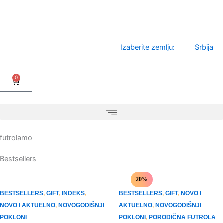
Pređi
na
sadržaj
Izaberite zemlju:
Srbija
0
Cart
futrolamo
Bestsellers
20%
BESTSELLERS
,
GIFT
,
INDEKS
,
BESTSELLERS
,
GIFT
,
NOVO I
NOVO I AKTUELNO
,
NOVOGODIŠNJI
AKTUELNO
,
NOVOGODIŠNJI
POKLONI
POKLONI
,
PORODIČNA FUTROLA