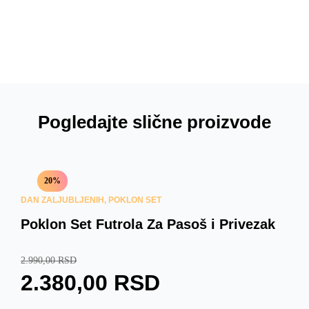
Pogledajte slične proizvode
20%
DAN ZALJUBLJENIH
,
POKLON SET
Poklon Set Futrola Za Pasoš i Privezak
O
T
2.990,00
RSD
2.380,00
RSD
R
R