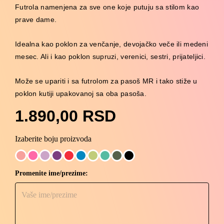
Futrola namenjena za sve one koje putuju sa stilom kao
prave dame.
Idealna kao poklon za venčanje, devojačko veče ili medeni
mesec. Ali i kao poklon supruzi, verenici, sestri, prijateljici.
Može se upariti i sa futrolom za pasoš MR i tako stiže u
poklon kutiji upakovanoj sa oba pasoša.
1.890,00
RSD
MRS
Izaberite boju proizvoda
pasoš
količina
Promenite ime/prezime: