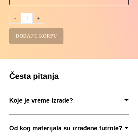
-
+
DODAJ U KORPU
Česta pitanja
Koje je vreme izrade?
Od kog materijala su izrađene futrole?