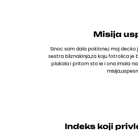
Misija us
Sinoc sam dala poklone,i moj decko j
sestra bliznakinja,za koju fotrolica je
plakala i pritom sto ie i ona imala n
misija,uspes
Indeks koji priv