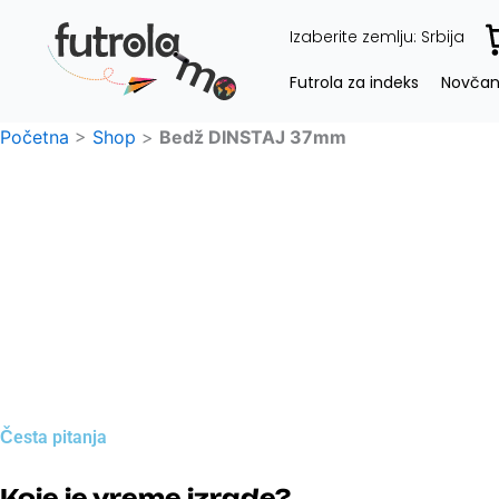
Pređi
C
Izaberite zemlju:
Srbija
na
sadržaj
Futrola za indeks
Novčan
Početna
>
Shop
>
Bedž DINSTAJ 37mm
Česta pitanja
Koje je vreme izrade?