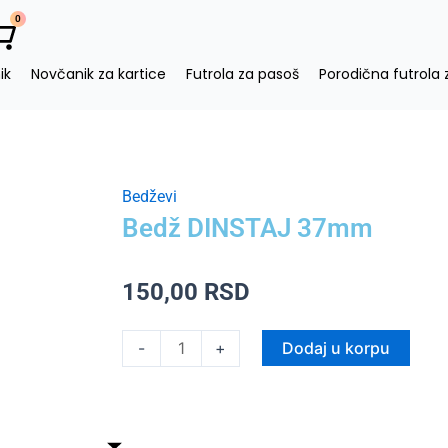
0
art
ik
Novčanik za kartice
Futrola za pasoš
Porodična futrola 
Bedževi
Bedž DINSTAJ 37mm
150,00
RSD
Bedž
Dodaj u korpu
-
+
DINSTAJ
37mm
količina