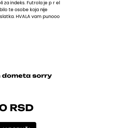
 za indeks. Futrola je p r el
bilo te osobe koja nije
reslatka. HVALA vam punooo
 dometa sorry
00
RSD