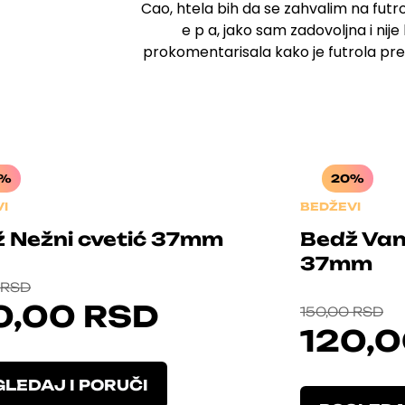
Cao, htela bih da se zahvalim na futroli
e p a, jako sam zadovoljna i nije 
prokomentarisala kako je futrola p
0%
20%
I
BEDŽEVI
 Nežni cvetić 37mm
Bedž Van
37mm
RSD
O
T
0,00
RSD
150,00
RSD
120,
R
R
I
E
LEDAJ I PORUČI