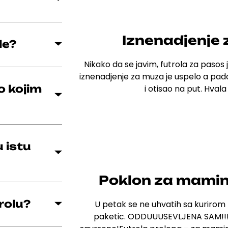
Iznenadjenje 
le?
Nikako da se javim, futrola za pasos j
iznenadjenje za muza je uspelo a pado
o kojim
i otisao na put. Hva
 istu
Poklon za mamin
rolu?
U petak se ne uhvatih sa kurirom 
paketic.
ODDUUUSEVLJENA SAM!!