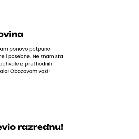
ovina
a sam ponovo potpuno
ivne i posebne…Ne znam sta
pohvale iz prethodnih
vala!
Obozavam vas!!
evio razrednu!