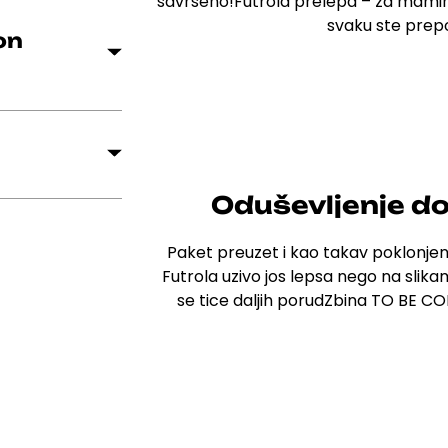
savrseno!
Futrola prelepa – za mamin
svaku ste prep
on
Oduševljenje d
Paket preuzet i kao takav
poklonjen
Futrola uzivo jos lepsa nego na slika
se tice daljih porudZbina TO BE 