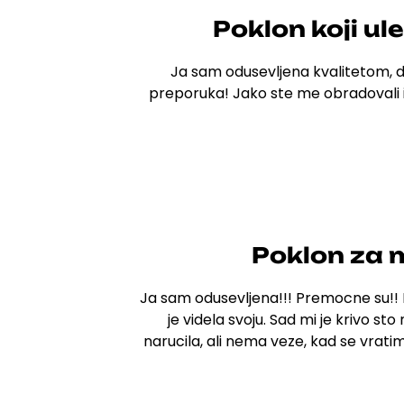
Poklon koji ul
Ja sam odusevljena kvalitetom, d
preporuka!
Jako ste me
obradovali 
Poklon za
Ja sam odusevljena!!! Premocne su!! 
je videla svoju. Sad mi je krivo sto
narucila, ali nema veze, kad se vrat