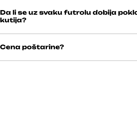
Da li se uz svaku futrolu dobija pokl
kutija?
Cena poštarine?