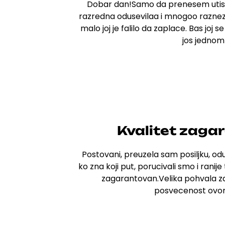
Dobar dan!Samo da prenesem utis
razredna odusevilaa i mnogoo raznez
malo joj je falilo da zaplace.
Bas joj s
jos jednom
Kvalitet zaga
Postovani, preuzela sam posiljku, o
ko zna koji put,
porucivali smo i ranije
zagarantovan.
Velika pohvala za
posvecenost
ovom