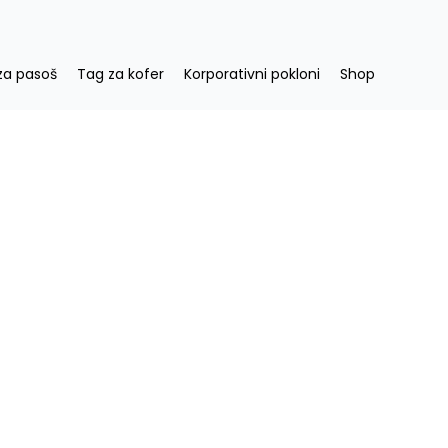
za pasoš
Tag za kofer
Korporativni pokloni
Shop