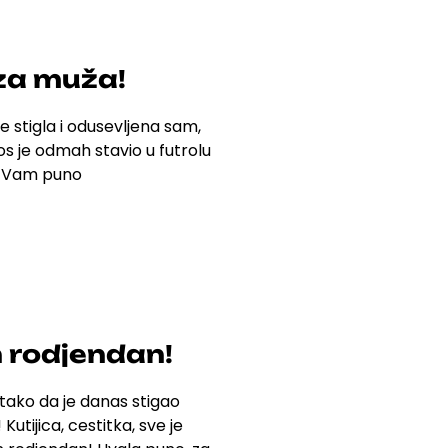
za muža!
e stigla i odusevljena sam,
s je odmah stavio u futrolu
la Vam puno
 rodjendan!
tako da je danas stigao
!
Kutijica, cestitka, sve je