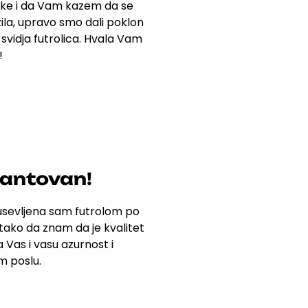
ke i da Vam kazem da se
ila,
upravo smo dali poklon
e svidja futrolica. Hvala Vam
!
rantovan!
dusevljena sam futrolom po
 tako da znam da je kvalitet
 Vas i vasu azurnost i
 poslu.