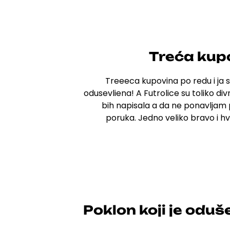
Treća kup
Treeeca kupovina po redu i j
odusevliena! A
Futrolice su toliko d
bih napisala a da ne ponavljam 
poruka.
Jedno veliko bravo i h
Poklon koji je oduš