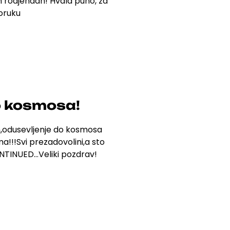
 rodjendan! Hvala puno, za
oruku
o kosmosa!
,odusevljenje do kosmosa
ma!!!Svi prezadovolini,a sto
CONTINUED…
Veliki pozdrav!