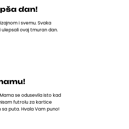
epša dan!
izajnom i svemu. Svaka
i ulepsali ovaj tmuran dan.
 mamu!
Mama se odusevila isto kad
 nisam futrolu za kartice
im sa puta. Hvala Vam puno!