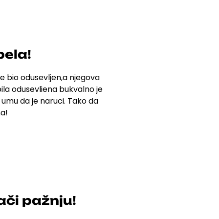
pela!
e bio odusevljen,a njegova
 bila odusevliena bukvalno je
a umu da je naruci.
Tako da
na!
lači pažnju!