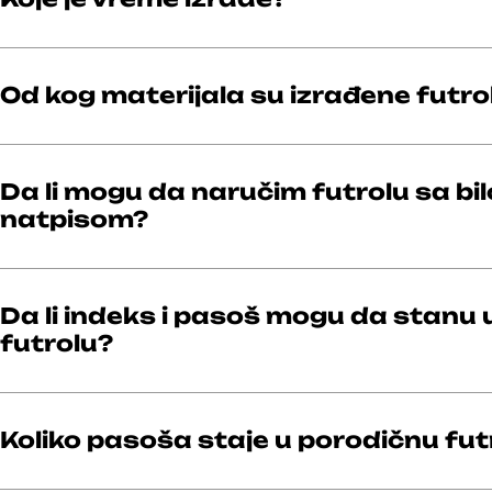
Od kog materijala su izrađene futro
Da li mogu da naručim futrolu sa bil
natpisom?
Da li indeks i pasoš mogu da stanu u
futrolu?
Koliko pasoša staje u porodičnu fut