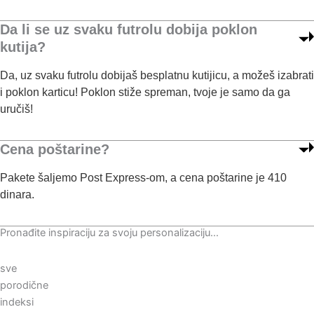
Da li se uz svaku futrolu dobija poklon
kutija?
Da, uz svaku futrolu dobijaš besplatnu kutijicu, a možeš izabrati
i poklon karticu! Poklon stiže spreman, tvoje je samo da ga
uručiš!
Cena poštarine?
Pakete šaljemo Post Express-om, a cena poštarine je 410
dinara.
Pronađite inspiraciju za svoju personalizaciju...
sve
porodične
indeksi