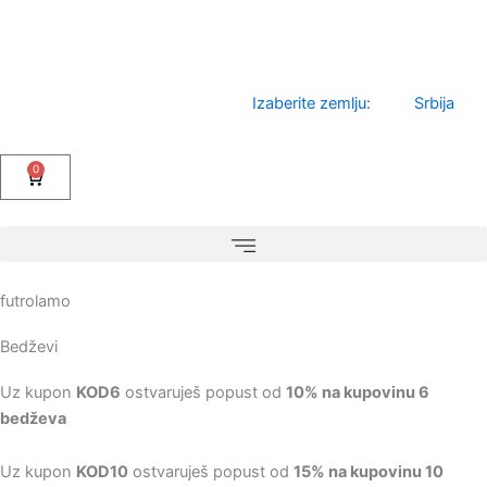
Pređi
na
sadržaj
Izaberite zemlju:
Srbija
0
Cart
futrolamo
Bedževi
Uz kupon
KOD6
ostvaruješ popust od
10% na kupovinu 6
bedževa
Uz kupon
KOD10
ostvaruješ popust od
15% na kupovinu 10