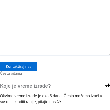
S
S
1
1
D
D
5
R
5
R
.
.
0
S
0
S
,
D
,
D
0
.
0
.
0
0
Kontaktiraj nas
Please leave this field empty.
R
R
Česta pitanja
S
S
Koje je vreme izrade?
D
D
Okvirno vreme izrade je oko 5 dana. Često možemo izaći u
susret i izraditi ranije, pitajte nas 🙂
.
.