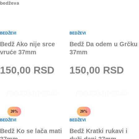
bedževa
BEDŽEVI
BEDŽEVI
Bedž Ako nije srce
Bedž Da odem u Grčku
vruće 37mm
37mm
150,00
RSD
150,00
RSD
POGLEDAJ I PORUČI
POGLEDAJ I PORUČI
20%
20%
BEDŽEVI
BEDŽEVI
Bedž Ko se lača mati
Bedž Kratki rukavi i
37mm
duži dani 37mm