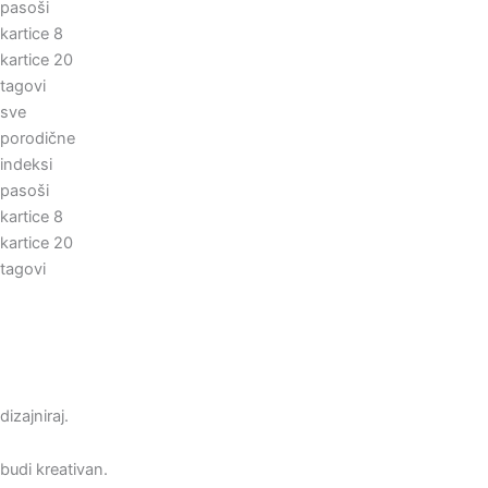
pasoši
kartice 8
kartice 20
tagovi
sve
porodične
indeksi
pasoši
kartice 8
kartice 20
tagovi
dizajniraj.
budi kreativan.