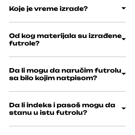
Koje je vreme izrade?
Od kog materijala su izrađene
futrole?
Da li mogu da naručim futrolu
sa bilo kojim natpisom?
Da li indeks i pasoš mogu da
stanu u istu futrolu?