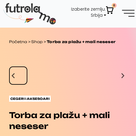
Pređi
0
Cart
Izaberite zemlju:
na
Srbija
sadržaj
Početna
>
Shop
>
Torba za plažu + mali neseser
CEGERI I AKSESOARI
Torba za plažu + mali
neseser