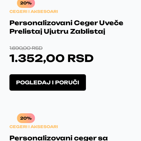
20%
0
S
CEGERI I AKSESOARI
,
D
Personalizovani Ceger Uveče
Prelistaj Ujutru Zablistaj
0
.
0
O
T
1.690,00
RSD
1.352,00
RSD
R
R
R
I
E
POGLEDAJ I PORUČI
S
G
N
D
I
U
.
N
T
20%
A
N
CEGERI I AKSESOARI
L
A
Personalizovani ceger sa