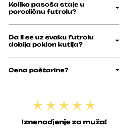
Koliko pasoša staje u
porodičnu futrolu?
Da li se uz svaku futrolu
dobija poklon kutija?
Cena poštarine?
Iznenadjenje za muža!