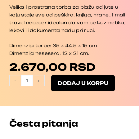
Velika i prostrana torba za plažu od jute u
koju staje sve od peškira, knjiga, hrane.. I mali
travel neseser idealan da vam se kozmetika,
lekovi ili dokumenta nađu pri ruci.
Dimenzija torbe: 35 x 44.5 x 15 cm.
Dimenzija nesesera: 12 x 21 cm.
2.670,00
RSD
Torba
-
+
DODAJ U KORPU
za
plažu
+
mali
neseser
Česta pitanja
količina