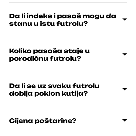
Da li indeks i pasoš mogu da
stanu u istu futrolu?
Koliko pasoša staje u
porodičnu futrolu?
Da li se uz svaku futrolu
dobija poklon kutija?
Cijena poštarine?