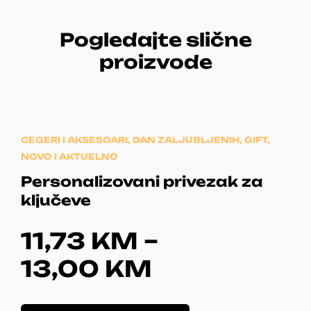
Pogledajte slične
proizvode
CEGERI I AKSESOARI
,
DAN ZALJUBLJENIH
,
GIFT
,
NOVO I AKTUELNO
Personalizovani privezak za
ključeve
P
11,73
KM
–
R
13,00
KM
I