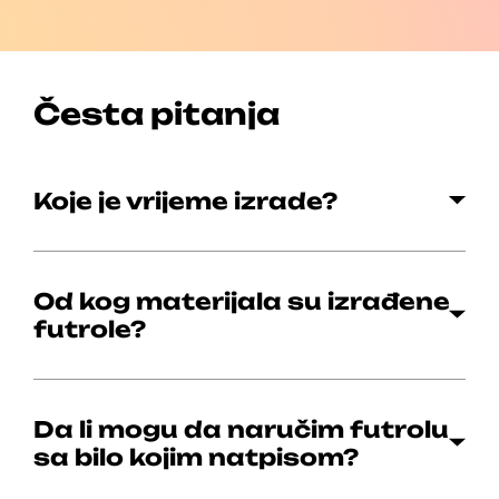
Česta pitanja
Koje je vrijeme izrade?
Od kog materijala su izrađene
futrole?
Da li mogu da naručim futrolu
sa bilo kojim natpisom?