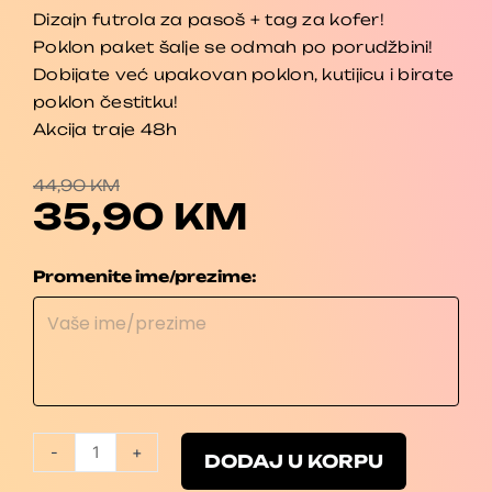
Dizajn futrola za pasoš + tag za kofer!
Poklon paket šalje se odmah po porudžbini!
Dobijate već upakovan poklon, kutijicu i birate
poklon čestitku!
Akcija traje 48h
CURRENT
ORIGINAL
PRICE
PRICE
44,90
KM
IS:
WAS:
35,90
KM
35,90 KM.
44,90 KM.
Poklon
Promenite ime/prezime:
paket!
količina
-
+
DODAJ U KORPU