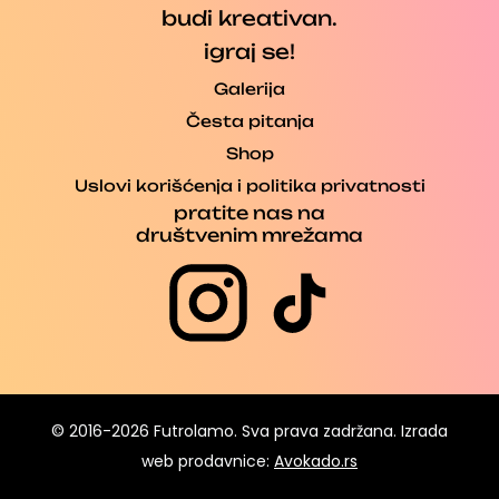
budi kreativan.
igraj se!
Galerija
Česta pitanja
Shop
Uslovi korišćenja i politika privatnosti
pratite nas na
društvenim mrežama
© 2016-2026 Futrolamo. Sva prava zadržana. Izrada
web prodavnice:
Avokado.rs