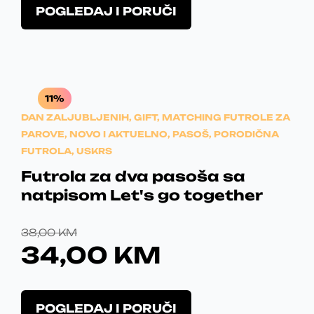
T
C
POGLEDAJ I PORUČI
h
E
i
s
R
p
r
A
11%
o
N
DAN ZALJUBLJENIH
,
GIFT
,
MATCHING FUTROLE ZA
d
PAROVE
,
NOVO I AKTUELNO
,
PASOŠ
u
,
PORODIČNA
G
FUTROLA
,
USKRS
c
t
E
Futrola za dva pasoša sa
h
natpisom Let's go together
:
a
s
O
C
1
38,00
KM
m
34,00
KM
u
R
U
1
l
I
R
,
t
T
i
POGLEDAJ I PORUČI