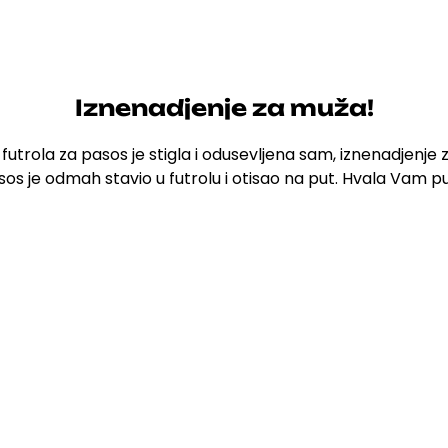
Iznenadjenje za muža!
 futrola za pasos je stigla i odusevljena sam, iznenadjenje 
sos je odmah stavio u futrolu i otisao na put. Hvala Vam p