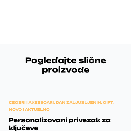
Pogledajte slične
proizvode
CEGERI I AKSESOARI
,
DAN ZALJUBLJENIH
,
GIFT
,
NOVO I AKTUELNO
Personalizovani privezak za
ključeve