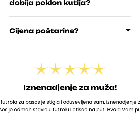
dobija poklon kutija?
Cijena poštarine?
Iznenadjenje za muža!
 futrola za pasos je stigla i odusevljena sam, iznenadjenje 
sos je odmah stavio u futrolu i otisao na put. Hvala Vam p