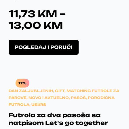
P
11,73
KM
–
R
13,00
KM
I
T
C
POGLEDAJ I PORUČI
h
E
i
s
R
p
r
A
11%
o
N
DAN ZALJUBLJENIH
,
GIFT
,
MATCHING FUTROLE ZA
d
PAROVE
,
NOVO I AKTUELNO
,
PASOŠ
u
,
PORODIČNA
G
FUTROLA
,
USKRS
c
t
E
Futrola za dva pasoša sa
h
natpisom Let's go together
:
a