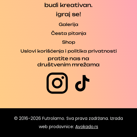
budi kreativan.
igraj se!
Galerija
Česta pitanja
Shop
Uslovi korišćenja i politika privatnosti
pratite nas na
društvenim mrežama
© 2016-2026 Futrolamo. Sva prava zadržana. Izrada
web prodavnice:
Avokado.rs