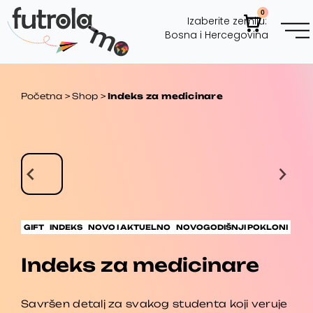
Skip
0
Cart
Izaberite zemlju:
to
Bosna i Hercegovina
content
Futrol
Novčan
Futrol
Porodična
Tag z
Korpor
Početna
>
Shop
>
Indeks za medicinare
GIFT
INDEKS
NOVO I AKTUELNO
NOVOGODIŠNJI POKLONI
Indeks za medicinare
Savršen detalj za svakog studenta koji veruje