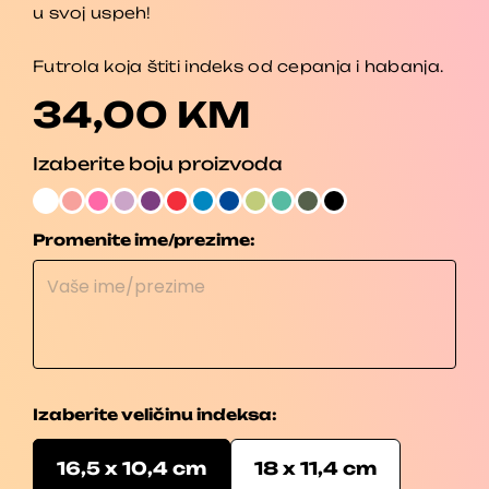
u svoj uspeh!
Futrola koja štiti indeks od cepanja i habanja.
34,00
KM
Indeks
Izaberite boju proizvoda
za
medicinare
količina
Promenite ime/prezime:
Izaberite veličinu indeksa:
16,5 x 10,4 cm
18 x 11,4 cm