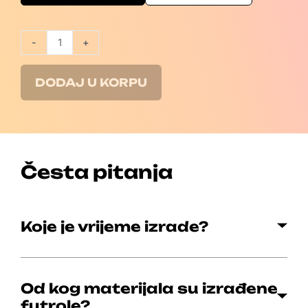
-
+
DODAJ U KORPU
Česta pitanja
Koje je vrijeme izrade?
Od kog materijala su izrađene
futrole?